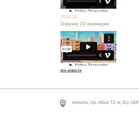
10.01.21
Озвучка 2D-анимации
все новости
Алматы, пр. Абая 52-в, БЦ «B