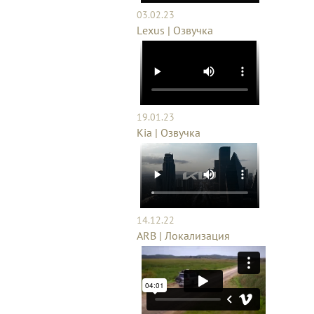
03.02.23
Lexus | Озвучка
19.01.23
Kia | Озвучка
14.12.22
ARB | Локализация