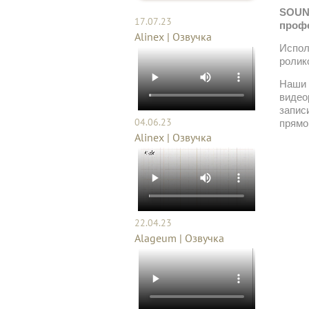
SOUND
17.07.23
проф
Alinex | Озвучка
Испол
ролик
Наши 
видео
запис
04.06.23
прямо
Alinex | Озвучка
22.04.23
Alageum | Озвучка