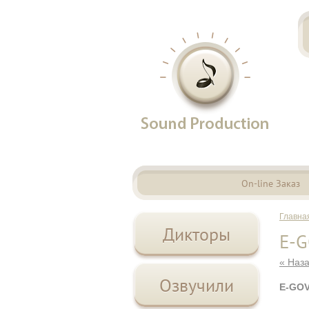
On-line Заказ
Главна
Дикторы
E-
« Наз
Озвучили
E-GOV