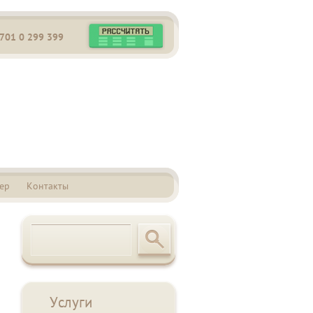
 701 0 299 399
ер
Контакты
Услуги