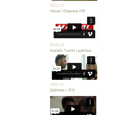
12.12.22
Haval | Озвучка IVR
05.06.22
Kazakh Travel | дубляж
10.01.21
Дубляж с SFX