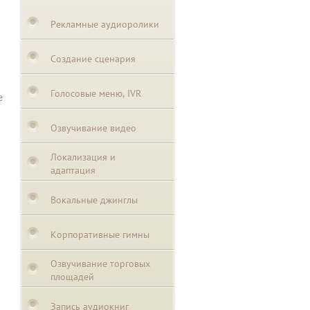
Рекламные аудиоролики
Создание сценария
Голосовые меню, IVR
е
Озвучивание видео
Локализация и
адаптация
Вокальные джинглы
Корпоративные гимны
Озвучивание торговых
площадей
Запись аудиокниг