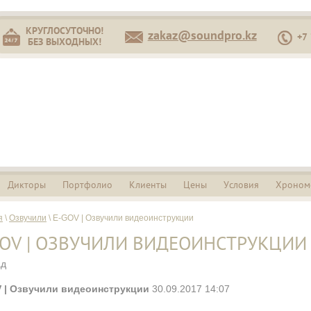
КРУГЛОСУТОЧНО!
zakaz@soundpro.kz
+7
БЕЗ ВЫХОДНЫХ!
Дикторы
Портфолио
Клиенты
Цены
Условия
Хроном
я
\
Озвучили
\ E-GOV | Озвучили видеоинструкции
GOV | ОЗВУЧИЛИ ВИДЕОИНСТРУКЦИИ
ад
 | Озвучили видеоинструкции
30.09.2017 14:07